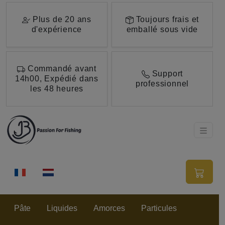
Aller au contenu principal de cette page.
Plus de 20 ans
Toujours frais et
d'expérience
emballé sous vide
Commandé avant
Support
14h00, Expédié dans
professionnel
les 48 heures
Pâte
Liquides
Amorces
Particules