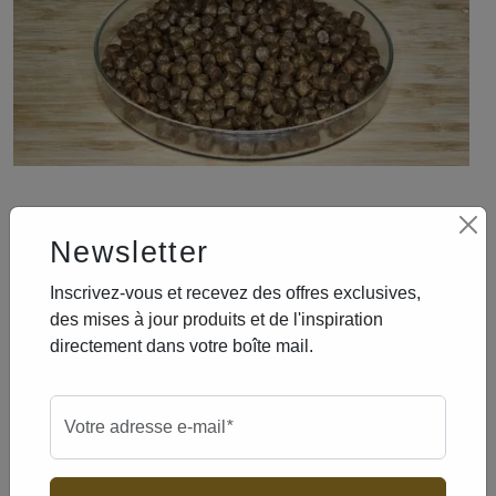
Partager
Newsletter
3c6f851b
w2103469
03f22903
49c40d8b
w6e53523
5ba74a5e
a215b03c
Inscrivez-vous et recevez des offres exclusives,
biens
des mises à jour produits et de l'inspiration
directement dans votre boîte mail.
Marque
James Bol
Modèle
soft expander scopex
obligatoire
Votre adresse e-mail
*
poids
100 gr