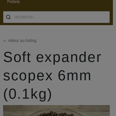
Pellets
retour au listing
Soft expander
scopex 6mm
(0.1kg)