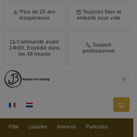
Aller au contenu principal de cette page.
Plus de 20 ans
Toujours frais et
d'expérience
emballé sous vide
Commandé avant
Support
14h00, Expédié dans
professionnel
les 48 heures
Pâte
Liquides
Amorces
Particules