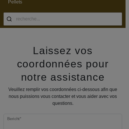
Pellets
Laissez vos
coordonnées pour
notre assistance
Veuillez remplir vos coordonnées ci-dessous afin que
nous puissions vous contacter et vous aider avec vos
questions.
809d0a85
bee2bbf7
bf00a69d
f5368215
ba17babd
e755c5c0
1ee73fa2
obligatoire
Bericht
*