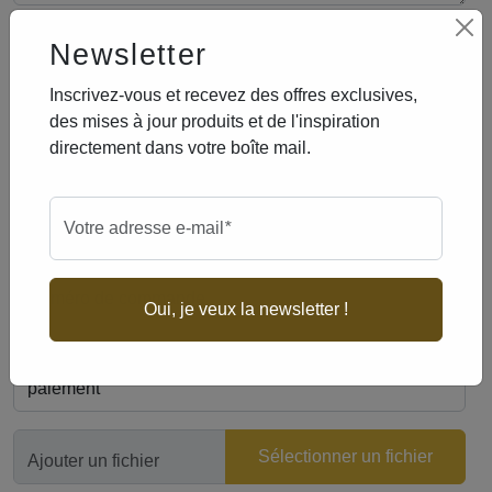
Newsletter
w5470886
3b38b9f4
3adaa49e
70ec8016
3fcdb8be
628fc7c3
9b3d3da1
obligatoire
Nom
*
Inscrivez-vous et recevez des offres exclusives,
des mises à jour produits et de l'inspiration
obligatoire
Numéro de téléphone
*
directement dans votre boîte mail.
obligatoire
Adresse e-mail
*
obligatoire
Votre adresse e-mail
*
Numéro de commande
Oui, je veux la newsletter !
Catégorie/type de problème
Sélectionner un fichier
Ajouter un fichier