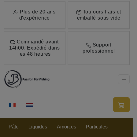
Aller au contenu principal de cette page.
Plus de 20 ans
Toujours frais et
d'expérience
emballé sous vide
Commandé avant
Support
14h00, Expédié dans
professionnel
les 48 heures
Pâte
Liquides
Amorces
Particules