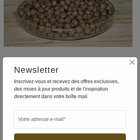
Newsletter
33f177bb
0d8ec6c9
0c6cdba3
465aff2b
097bc783
5439b8fe
ad8b429c
Partager
Inscrivez-vous et recevez des offres exclusives,
biens
des mises à jour produits et de l'inspiration
directement dans votre boîte mail.
Marque
James Bol
Modèle
Soft expander nature
obligatoire
Votre adresse e-mail
*
poids
100 gr