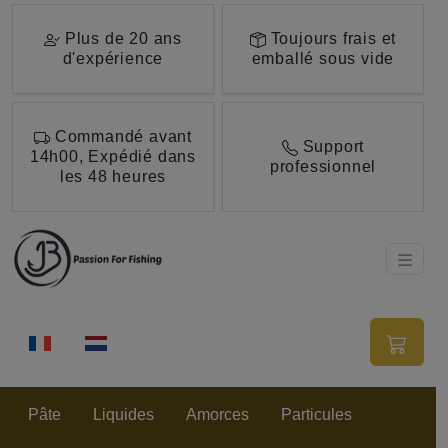
Aller au contenu principal de cette page.
Plus de 20 ans
Toujours frais et
d'expérience
emballé sous vide
Commandé avant
Support
14h00, Expédié dans
professionnel
les 48 heures
Pâte
Liquides
Amorces
Particules