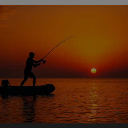
 : Protéines brutes : ~11,3 % Matières
e brute : ~10,8 % Cendres brutes : ~1,8
ropylène glycol