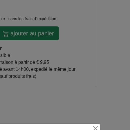
axe
sans les frais d`expédition
ajouter au panier
in
ssible
ivraison à partir de € 9,95
auf produits frais)
t de 5 litres