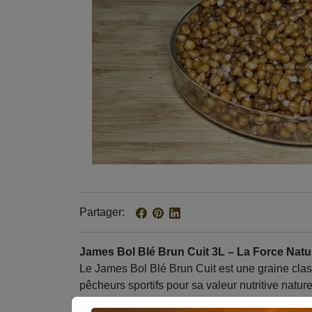
Partager
Blé brun cuit, co
James Bol Blé Brun Cuit 3L – La Force Natur
Le James Bol Blé Brun Cuit est une graine clas
pêcheurs sportifs pour sa valeur nutritive nature
cuit et prêt à l’emploi, il ne nécessite aucune 