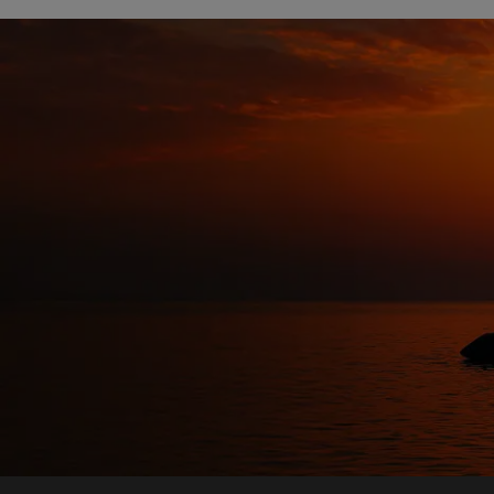
GTIN
6,1521E+12
ingrédients
Aliment pour poissons Non destiné à la consommation
humaineConstituants analytiques
grasses brutes : ~1,8 % Cellulos
%Composition : Blé brun, monop