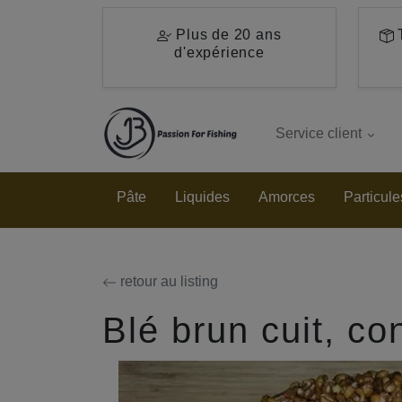
Aller au contenu principal de cette page.
Plus de 20 ans
T
d'expérience
Service client
Pâte
Liquides
Amorces
Particule
retour au listing
Blé brun cuit, co