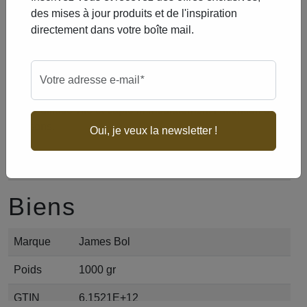
Appât Irrésistible
des mises à jour produits et de l'inspiration
La James Bol Pâte/Boule 2 est la pâte la plus aérée de
directement dans votre boîte mail.
notre gamme, conçue pour élever votre appât de pêche à
un niveau supérieur. Cette pâte crée un nuage attractif
dans l’eau et se dissout rapidement, ce qui en fait un
obligatoire
Votre adresse e-mail
*
choix parfait pour les pêcheurs qui recherchent un appât
qui se diffuse vite et capte immédiatement l’attention des
poissons.
Oui, je veux la newsletter !
Que vous visiez une session de pêche rapide ou de
longues heures au bord de l’eau, cette pâte offre le parfait
équilibre entre rapidité et efficacité. La James Bol
biens
Pâte/Boule 2 se prépare dans une proportion de un pour
un, ce qui la rend facile à mélanger et garantit une texture
idéale pour différentes espèces de poissons.
Marque
James Bol
Sa rapidité de dissolution rend cette pâte non seulement
poids
1000 gr
attrayante pour les poissons, mais elle assure également
une diffusion prolongée des arômes, rendant l’appât tout
GTIN
6,1521E+12