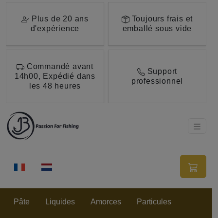
Aller au contenu principal de cette page.
Plus de 20 ans
Toujours frais et
d'expérience
emballé sous vide
Commandé avant
Support
14h00, Expédié dans
professionnel
les 48 heures
Pâte
Liquides
Amorces
Particules