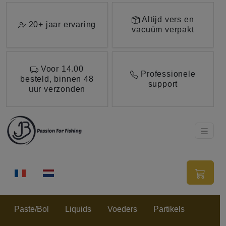
Ga direct naar de hoofdinhoud van deze pagina.
Altijd vers en
20+ jaar ervaring
vacuüm verpakt
Voor 14.00
Professionele
besteld, binnen 48
support
uur verzonden
Paste/Bol
Liquids
Voeders
Partikels