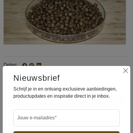
Delen
Nieuwsbrief
79d84eb8
3d9ed1cb
w9656862
59068caf
3e3e5665
772d8b4a
38f04c28
eigenschappen
Schrijf je in en ontvang exclusieve aanbiedingen,
productupdates en inspiratie direct in je inbox.
merk
James Bol
gewicht
100 gr
verplicht
Jouw e-mailadres
*
maat
6 mm