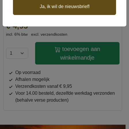
GTIN
6,1521E+12
Ja, ik wil de nieuwsbrief!
James Bol
ingrediënten
Niet voor menselijke consumptie.
voedermiddel voor vissen Analytische
€ 4,95
bestandelen: Ruw Eiwit 37% .Ruw
incl. 6% btw
excl. verzendkosten
Vezel:2.1%.Ruw Vet : 7%.Ruw As :6.6%
Calcium :1.1%,Fosfor:1.06%, Natrium :0.3%
toevoegen aan
Samenstelling:Vismeel,Tarwegluten,Krillmeel
Tarwekiemen Sojaschroot
winkelmandje
Monopropyleenglycol
op voorraad
afhalen mogelijk
verzendkosten vanaf € 9,95
Voor 14.00 besteld, dezelfde werkdag verzonden
(behalve verse producten)