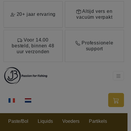
Ga direct naar de hoofdinhoud van deze pagina.
Altijd vers en
20+ jaar ervaring
vacuüm verpakt
Voor 14.00
Professionele
besteld, binnen 48
support
uur verzonden
Paste/Bol
Liquids
Voeders
Partikels