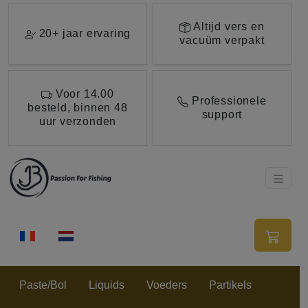
Ga direct naar de hoofdinhoud van deze pagina.
Altijd vers en
20+ jaar ervaring
vacuüm verpakt
Voor 14.00
Professionele
besteld, binnen 48
support
uur verzonden
Paste/Bol
Liquids
Voeders
Partikels