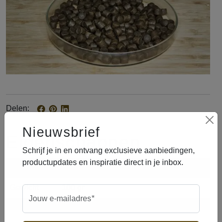
Delen
Nieuwsbrief
d63691ad
d0c17fc0
6b104bad
d3902ecc
2d70643e
75dc920d
ee1b82c7
eigenschappen
Schrijf je in en ontvang exclusieve aanbiedingen,
productupdates en inspiratie direct in je inbox.
merk
James Bol
gewicht
100 gr
verplicht
Jouw e-mailadres
*
maat
5 mm