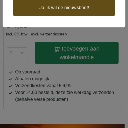
GTIN
6,1521E+12
Ja, ik wil de nieuwsbrief!
James Bol
ingrediënten
Niet voor menselijke consumptie enkel te
gebruiken als haakaas Analytische
€ 4,95
bestandelen: Ruw Eiwit 32% .Ruw
incl. 6% btw
excl. verzendkosten
Vezel:4.80%.Ruw Vet : 9.00%.Ruw As
:8.00% Calcium:0.92%,Fosfor:0.88%,
toevoegen aan
Natrium :0,12% Samenstelling:Sojameel,
Koolzaadmeel,
winkelmandje
Tarwe,Vismeel,Tarwemeel,
Visolie,Lijnzaadmeel,Monocalciumfosfaat
op voorraad
Monopropyleenglycol
afhalen mogelijk
verzendkosten vanaf € 9,95
Voor 14.00 besteld, dezelfde werkdag verzonden
(behalve verse producten)