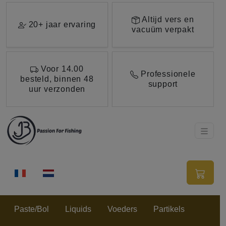
Ga direct naar de hoofdinhoud van deze pagina.
Altijd vers en
20+ jaar ervaring
vacuüm verpakt
Voor 14.00
Professionele
besteld, binnen 48
support
uur verzonden
Paste/Bol
Liquids
Voeders
Partikels