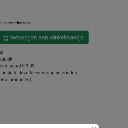
l. verzendkosten
toevoegen aan winkelmandje
ad
ogelijk
sten vanaf € 9,95
erse producten)