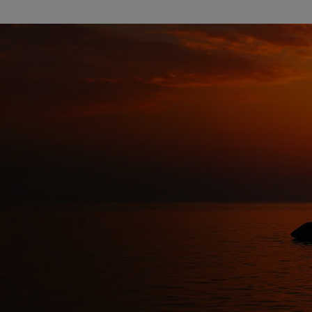
maat
6 mm
GTIN
6,1521E+12