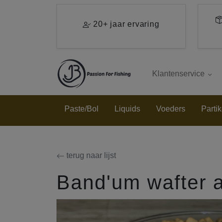
Ga direct naar de hoofdinhoud van deze pagina.
20+ jaar ervaring
Klantenservice
Paste/Bol
Liquids
Voeders
Partik
terug naar lijst
Band'um wafter 