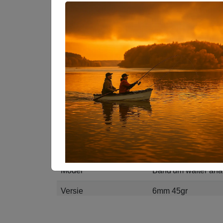
Waarom onze wafters een must-have zijn voor jo
- **Perfecte textuur:** Zacht genoeg om aantrekk
genoeg om betrouwbaar aan de haak te blijven
- **Optimale prestaties:** Speciaal ontworpen 
vangstkansen aanzienlijk toenemen.
- **Langdurige werking:** Blijft langdurig effecti
die perfecte vangst binnen te halen.
eigenschappen
- **Veelzijdig inzetbaar:** Ideaal voor verschi
waardoor je altijd voorbereid bent.
merk
James Bol
Til je visavonturen naar een hoger niveau en 
wafters. Mis deze kans niet om je vangst te max
model
band'um wafter an
versie
6mm 45gr
gewicht
45 gr