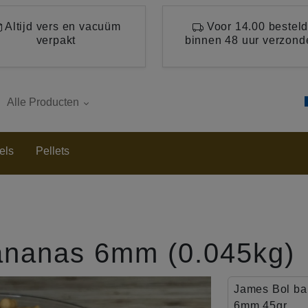
Altijd vers en vacuüm
Voor 14.00 besteld
verpakt
binnen 48 uur verzond
Alle Producten
els
Pellets
ananas 6mm (0.045kg)
James Bol ba
6mm 45gr