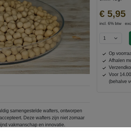
€ 5,95
incl. 6% btw
exc
op voorra
afhalen m
verzendko
Voor 14.00 besteld, dezelfde werkdag verzonden
(behalve v
ananas 6mm (0.045kg)
uldig samengestelde wafters, ontworpen
accepteert. Deze wafters zijn niet zomaar
fijnd vakmanschap en innovatie.